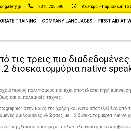
ongallery.gr
2310 703 690
Δευτέρα – Παρασκευή 16:0
ORATE TRAINING
COMPANY LANGUAGES
FIRST AID AT
 από τις τρεις πιο διαδεδομέν
1.2 δισεκατομμύρια native speak
αρχαιότερους πολιτισμούς και έχει αποτελέσει πηγή έμπνευσ
θώς και οι πολεμικές τέχνες.
ictographic” στην κοινή της χρήση και αυτό αποτελεί ένα από 
εδομένες ομιλούμενες γλώσσες με 1.2 δισεκατομμύρια native s
 κινέζικη γλώσσα προσφέρει πολλά πλεονεκτήματα λαμβάνον